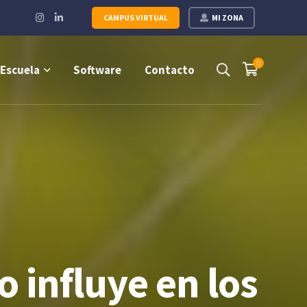
Instagram
LinkedIn
CAMPUS VIRTUAL
MI ZONA
Profile
Profile
0
Escuela
Software
Contacto
 influye en los