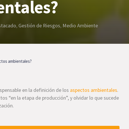
entales?
stacado
,
Gestión de Riesgos
,
Medio Ambiente
ectos ambientales?
spensable en la definición de los
aspectos ambientales
.
tos “en la etapa de producción”, y olvidar lo que sucede
zación.