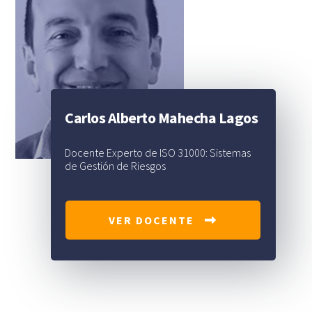
Carlos Alberto Mahecha Lagos
Docente Experto de ISO 31000: Sistemas
de Gestión de Riesgos
VER DOCENTE