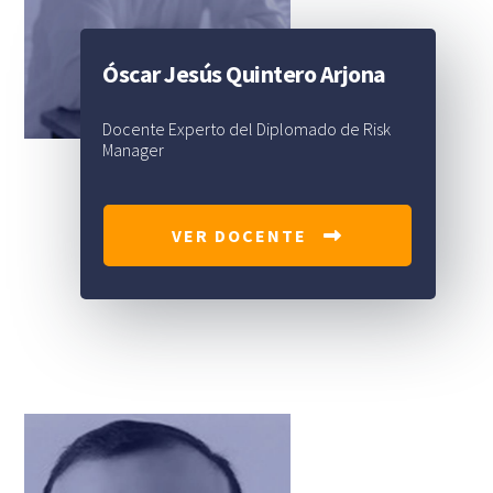
Óscar Jesús Quintero Arjona
Docente Experto del Diplomado de Risk
Manager
VER DOCENTE