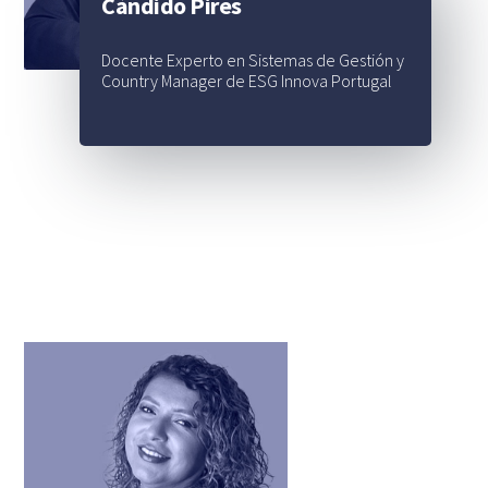
Cándido Pires
Docente Experto en Sistemas de Gestión y
Country Manager de ESG Innova Portugal