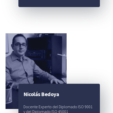
Nicolás Bedoya
Docente Experto del Diplomado ISO 9001
y del Diplomado ISO 45001