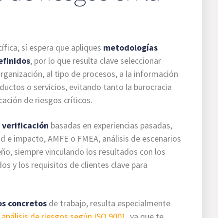
fica, sí espera que apliques
metodologías
efinidos
, por lo que resulta clave seleccionar
ganización, al tipo de procesos, a la información
oductos o servicios, evitando tanto la burocracia
cación de riesgos críticos.
e verificación
basadas en experiencias pasadas,
dad e impacto, AMFE o FMEA, análisis de escenarios
ño, siempre vinculando los resultados con los
dos y los requisitos de clientes clave para
sos concretos
de trabajo, resulta especialmente
 análisis de riesgos según ISO 9001
, ya que te