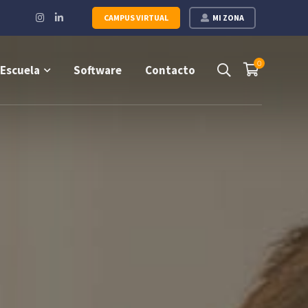
Instagram
LinkedIn
CAMPUS VIRTUAL
MI ZONA
Profile
Profile
0
Escuela
Software
Contacto