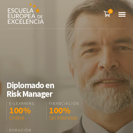
0
Diplomado en
Risk Manager
E-LEARNING
FINANCIACIÓN
100
%
100
%
Online
Sin intereses
DURACIÓN