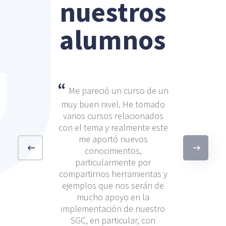
nuestros
alumnos
estudiar con
Me pareció un curso de un
fesorado de
muy buen nivel. He tomado
con mucha
varios cursos relacionados
 las materias
con el tema y realmente este
. Gracias al
me aportó nuevos
sesores por
conocimientos,
o. Volveré a
particularmente por
aterias con la
compartirnos herramientas y
uropea de
ejemplos que nos serán de
cia.
mucho apoyo en la
implementación de nuestro
SGC, en particular, con