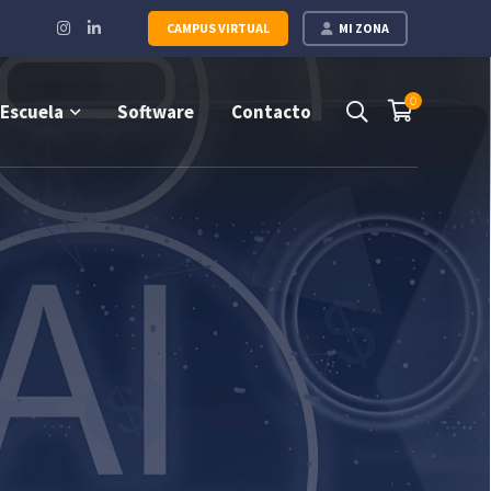
Instagram
LinkedIn
CAMPUS VIRTUAL
MI ZONA
Profile
Profile
0
Escuela
Software
Contacto
izados con la
AMD 1:2024
co