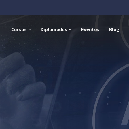
Cursos
Diplomados
Eventos
Blog
Diplomados están actual
enda a las
Normas ISO 
obre el Cambio Climáti