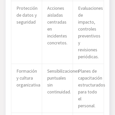
Protección
Acciones
Evaluaciones
de datos y
aisladas
de
seguridad
centradas
impacto,
en
controles
incidentes
preventivos
concretos.
y
revisiones
periódicas.
Formación
Sensibilizaciones
Planes de
y cultura
puntuales
capacitación
organizativa
sin
estructurados
continuidad.
para todo
el
personal.