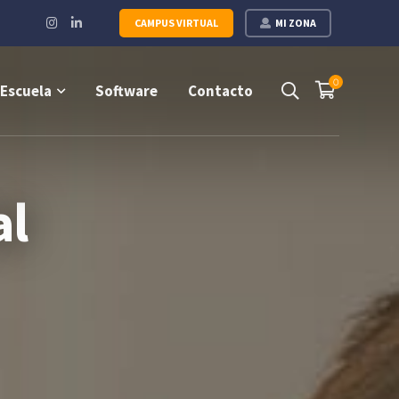
Instagram
LinkedIn
CAMPUS VIRTUAL
MI ZONA
Profile
Profile
0
Escuela
Software
Contacto
al