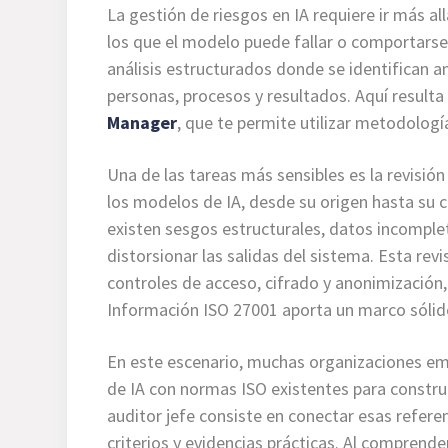
La gestión de riesgos en IA requiere ir más all
los que el modelo puede fallar o comportarse 
análisis estructurados donde se identifican a
personas, procesos y resultados. Aquí resulta
Manager
, que te permite utilizar metodolog
Una de las tareas más sensibles es la revisió
los modelos de IA, desde su origen hasta su ca
existen sesgos estructurales, datos incomple
distorsionar las salidas del sistema. Esta re
controles de acceso, cifrado y anonimización
Información ISO 27001 aporta un marco sóli
En este escenario, muchas organizaciones em
de IA con normas ISO existentes para construi
auditor jefe consiste en conectar esas referenc
criterios y evidencias prácticas. Al comprend