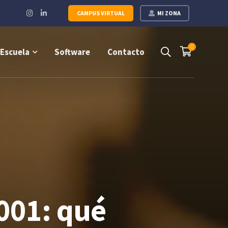
Instagram
LinkedIn
CAMPUS VIRTUAL
MI ZONA
Profile
Profile
0
Escuela
Software
Contacto
001: qué