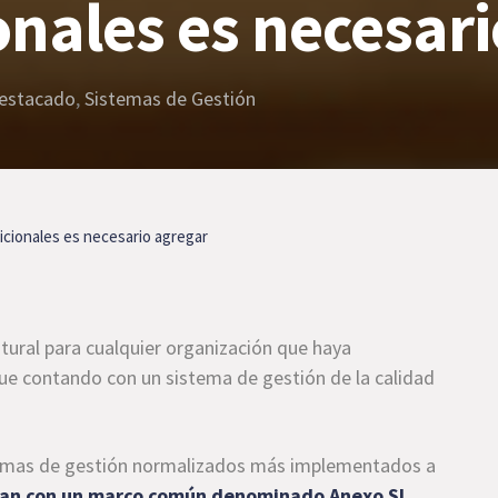
onales es necesar
estacado
,
Sistemas de Gestión
icionales es necesario agregar
tural para cualquier organización que haya
e contando con un sistema de gestión de la calidad
stemas de gestión normalizados más implementados a
tan con un marco común denominado Anexo SL
.