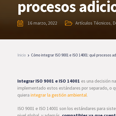
procesos adici
16 marzo, 2022
Artículos Técnicos
,
D
Inicio
Cómo integrar ISO 9001 e ISO 14001: qué procesos ad
Integrar ISO 9001 e ISO 14001
es una decisión na
implementado estos estándares por separado, o qu
quiera
integrar la gestión ambiental
.
ISO 9001 e ISO 14001 son los estándares para si
nivel global, y además,
compatibles ya que cuen