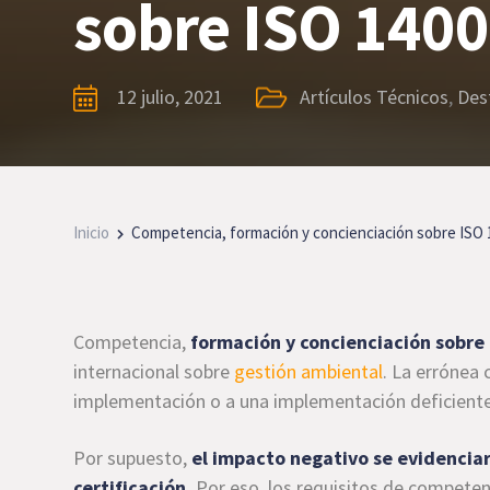
sobre ISO 1400
12 julio, 2021
Artículos Técnicos
,
Des
Inicio
Competencia, formación y concienciación sobre ISO 
Competencia,
formación y concienciación sobre
internacional sobre
gestión ambiental
. La errónea
implementación o a una implementación deficiente 
Por supuesto,
el impacto negativo se evidenciará
certificación.
Por eso, los requisitos de competen