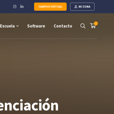
Instagram
LinkedIn
CAMPUS VIRTUAL
MI ZONA
Profile
Profile
0
Escuela
Software
Contacto
enciación