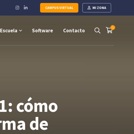
Instagram
LinkedIn
CAMPUS VIRTUAL
MI ZONA
Profile
Profile
0
Escuela
Software
Contacto
01: cómo
rma de