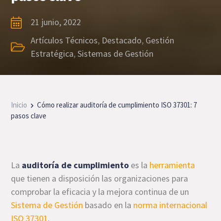
21 junio, 2022
Artículos Técnicos
,
Destacado
,
Gestión
Estratégica
,
Sistemas de Gestión
Inicio
Cómo realizar auditoría de cumplimiento ISO 37301: 7
pasos clave
La
auditoría de cumplimiento
es la
herramienta
que tienen a disposición las organizaciones para
comprobar la eficacia y la mejora continua de un
Sistema de Gestión
basado en la
norma internacional
ISO 37301
.