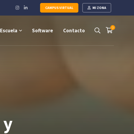
Instagram
LinkedIn
CAMPUS VIRTUAL
MI ZONA
Profile
Profile
0
Escuela
Software
Contacto
 y