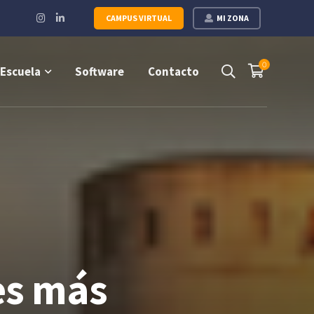
Instagram
LinkedIn
CAMPUS VIRTUAL
MI ZONA
Profile
Profile
0
Escuela
Software
Contacto
es más