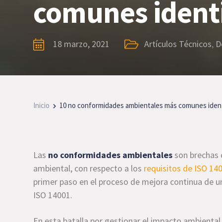
comunes identi
18 marzo, 2021
Artículos Técnicos
,
D
Inicio
10 no conformidades ambientales más comunes ident
Las
no conformidades ambientales
son brechas 
ambiental, con respecto a los
requisitos de ISO 14
primer paso en el proceso de mejora continua de 
ISO 14001.
En esta batalla por gestionar el impacto ambiental,