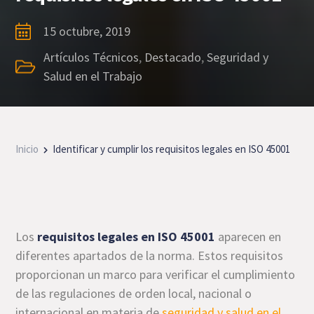
15 octubre, 2019
Artículos Técnicos
,
Destacado
,
Seguridad y
Salud en el Trabajo
Inicio
Identificar y cumplir los requisitos legales en ISO 45001
Los
requisitos legales en ISO 45001
aparecen en
diferentes apartados de la norma. Estos requisitos
proporcionan un marco para verificar el cumplimiento
de las regulaciones de orden local, nacional o
internacional en materia de
seguridad y salud en el