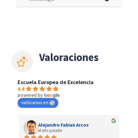
Valoraciones
Escuela Europea de Excelencia
4.8
powered by
G
o
o
g
l
e
valóranos en
Rommel Calogero
el año pasado