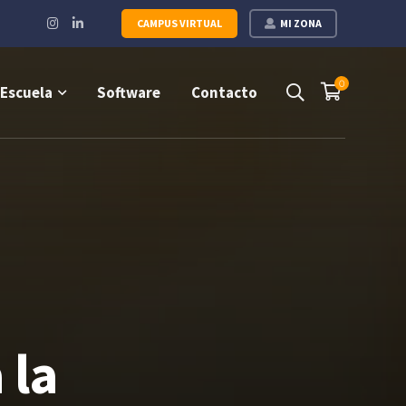
Instagram
LinkedIn
CAMPUS VIRTUAL
MI ZONA
Profile
Profile
0
Escuela
Software
Contacto
 la