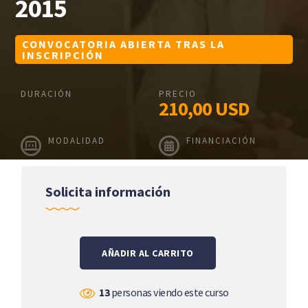
2015
CONVOCATORIA ABIERTA TRAS LA
INSCRIPCIÓN
DURACIÓN
PRECIO
210,00
USD
MODALIDAD
FINANCIACIÓN
Solicita información
Inicio
Oferta Formativa
Curso Metodologías
AÑADIR AL CARRITO
Implementación y Certificación ISO 9001 2015
13
personas viendo este curso