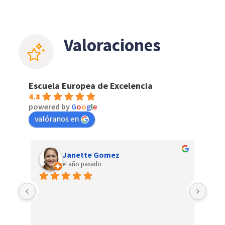
Valoraciones
Escuela Europea de Excelencia
4.8
powered by
G
o
o
g
l
e
valóranos en
Janette Gomez
el año pasado