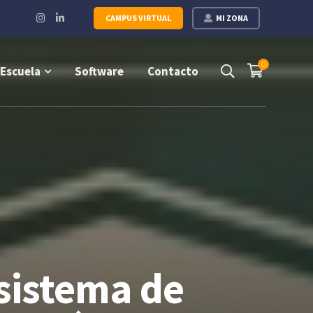
Instagram
LinkedIn
CAMPUS VIRTUAL
MI ZONA
Profile
Profile
0
Escuela
Software
Contacto
 sistema de