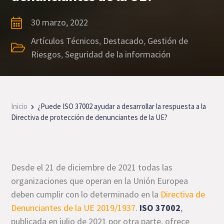
30 marzo, 2022
Artículos Técnicos
,
Destacado
,
Gestión de
Riesgos
,
Seguridad de la información
Inicio
¿Puede ISO 37002 ayudar a desarrollar la respuesta a la
Directiva de protección de denunciantes de la UE?
Desde el 21 de diciembre de 2021 todas las
organizaciones que operan en la Unión Europea
deben cumplir con lo determinado en la
Directiva de
Denunciantes de la UE 2019/1937
.
ISO 37002
,
publicada en julio de 2021 por otra parte, ofrece