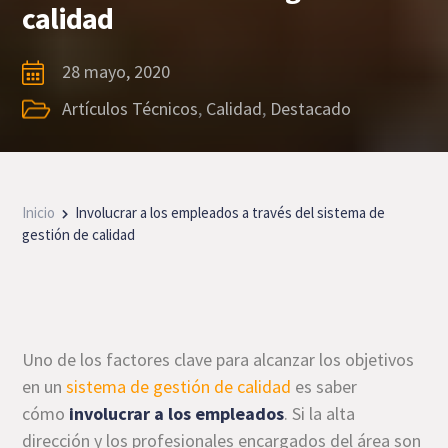
calidad
28 mayo, 2020
Artículos Técnicos
,
Calidad
,
Destacado
Inicio
Involucrar a los empleados a través del sistema de
gestión de calidad
Uno de los factores clave para alcanzar los objetivos
en un
sistema de gestión de calidad
es saber
cómo
involucrar a los empleados
. Si la alta
dirección y los profesionales encargados del área son