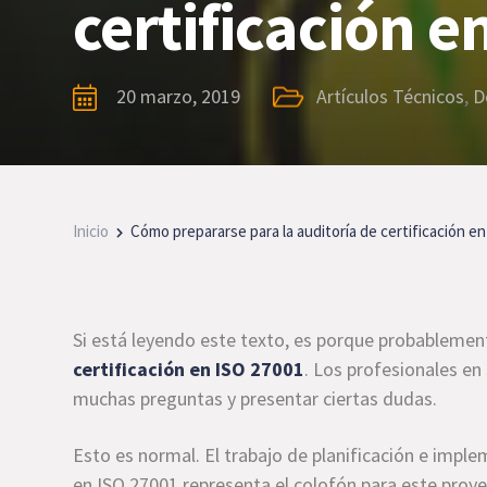
certificación e
20 marzo, 2019
Artículos Técnicos
,
D
Inicio
Cómo prepararse para la auditoría de certificación e
Si está leyendo este texto, es porque probablemen
certificación en ISO 27001
. Los profesionales en
muchas preguntas y presentar ciertas dudas.
Esto es normal. El trabajo de planificación e imple
en ISO 27001 representa el colofón para este proye