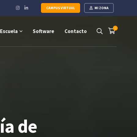
Instagram
LinkedIn
CAMPUS VIRTUAL
MI ZONA
Profile
Profile
0
Escuela
Software
Contacto
ía de