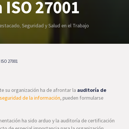
n ISO 27001
estacado
,
Seguridad y Salud en el Trabajo
n ISO 27001
te su organización ha de afrontar la
auditoría de
seguridad de la información
, pueden formularse
mentación ha sido arduo y la auditoría de certificación
cto de especial importancia para la organización.