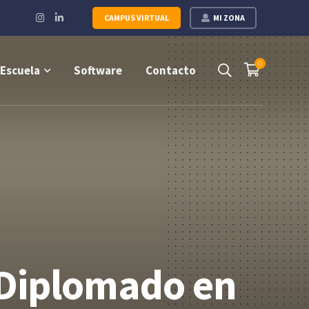
Instagram
LinkedIn
CAMPUS VIRTUAL
MI ZONA
Profile
Profile
0
Escuela
Software
Contacto
 Diplomado en