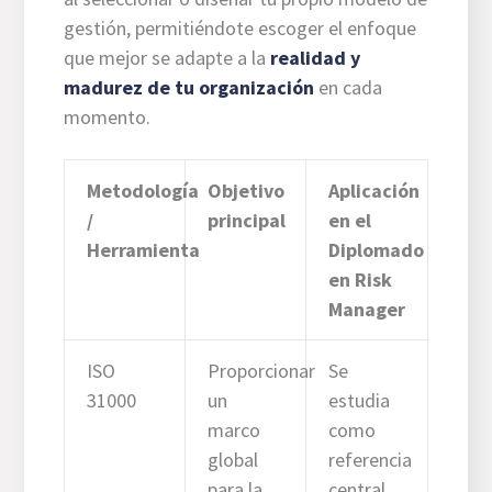
gestión, permitiéndote escoger el enfoque
que mejor se adapte a la
realidad y
madurez de tu organización
en cada
momento.
Metodología
Objetivo
Aplicación
/
principal
en el
Herramienta
Diplomado
en Risk
Manager
ISO
Proporcionar
Se
31000
un
estudia
marco
como
global
referencia
para la
central