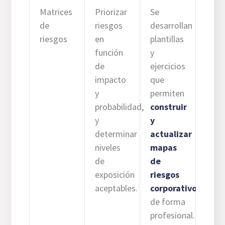
Matrices
Priorizar
Se
de
riesgos
desarrollan
riesgos
en
plantillas
función
y
de
ejercicios
impacto
que
y
permiten
probabilidad,
construir
y
y
determinar
actualizar
niveles
mapas
de
de
exposición
riesgos
aceptables.
corporativos
de forma
profesional.