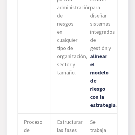
administración
para
de
diseñar
riesgos
sistemas
en
integrados
cualquier
de
tipo de
gestión y
organización,
alinear
sector y
el
tamaño.
modelo
de
riesgo
con la
estrategia
.
Proceso
Estructurar
Se
de
las fases
trabaja