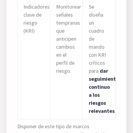
Indicadores
Monitorear
Se
clave de
señales
diseña
riesgo
tempranas
un
(KRI)
que
cuadro
anticipen
de
cambios
mando
en el
con KRI
perfil de
críticos
riesgo.
para
dar
seguimiento
continuo
a los
riesgos
relevantes
.
Disponer de este tipo de marcos