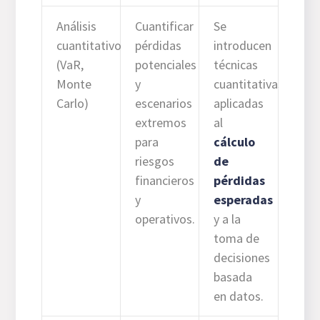
Análisis
Cuantificar
Se
cuantitativo
pérdidas
introducen
(VaR,
potenciales
técnicas
Monte
y
cuantitativas
Carlo)
escenarios
aplicadas
extremos
al
para
cálculo
riesgos
de
financieros
pérdidas
y
esperadas
operativos.
y a la
toma de
decisiones
basada
en datos.