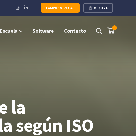
Instagram
LinkedIn
CAMPUS VIRTUAL
MI ZONA
Profile
Profile
0
Escuela
Software
Contacto
e la
la según ISO