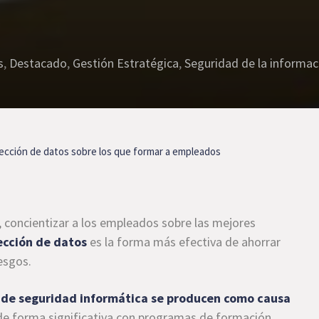
s
,
Destacado
,
Gestión Estratégica
,
Seguridad de la informac
tección de datos sobre los que formar a empleados
 concientizar a los empleados sobre las mejores
ección de datos
es la forma más efectiva de ahorrar
esgos.
s de seguridad informática se producen como causa
 de forma significativa con programas de formación