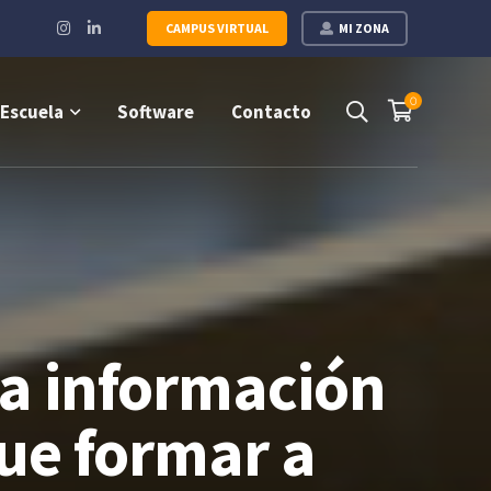
Instagram
LinkedIn
CAMPUS VIRTUAL
MI ZONA
Profile
Profile
0
Escuela
Software
Contacto
la información
que formar a