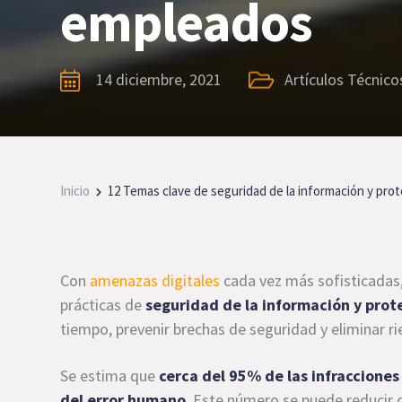
empleados
14 diciembre, 2021
Artículos Técnico
Inicio
12 Temas clave de seguridad de la información y pro
Con
amenazas digitales
cada vez más sofisticadas,
prácticas de
seguridad de la información y prot
tiempo, prevenir brechas de seguridad y eliminar ri
Se estima que
cerca del 95% de las infraccione
del error humano
. Este número se puede reducir