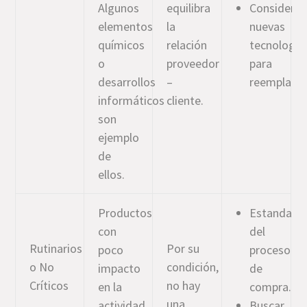
Algunos
equilibra
Considerar
elementos
la
nuevas
químicos
relación
tecnología
o
proveedor
para
desarrollos
–
reemplazar
informáticos
cliente.
son
ejemplo
de
ellos.
Productos
Estandariz
con
del
Rutinarios
Por su
poco
proceso
o No
condición,
impacto
de
Críticos
no hay
en la
compra.
una
actividad
Buscar