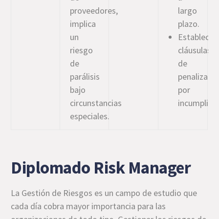
proveedores,
largo
implica
plazo.
un
Establecer
riesgo
cláusulas
de
de
parálisis
penalizaci
bajo
por
circunstancias
incumplimi
especiales.
Diplomado Risk Manager
La Gestión de Riesgos es un campo de estudio que
cada día cobra mayor importancia para las