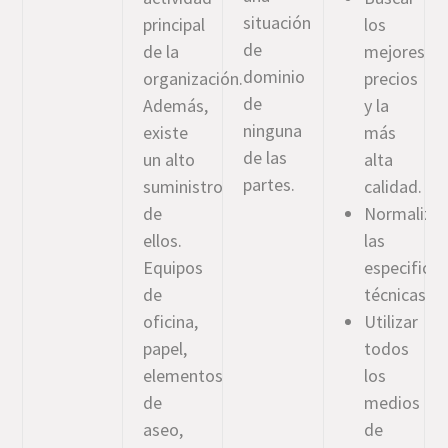
situación
principal
los
de
de la
mejores
dominio
organización.
precios
de
Además,
y la
ninguna
existe
más
de las
un alto
alta
partes.
suministro
calidad.
de
Normalizar
ellos.
las
Equipos
especifica
de
técnicas.
oficina,
Utilizar
papel,
todos
elementos
los
de
medios
aseo,
de