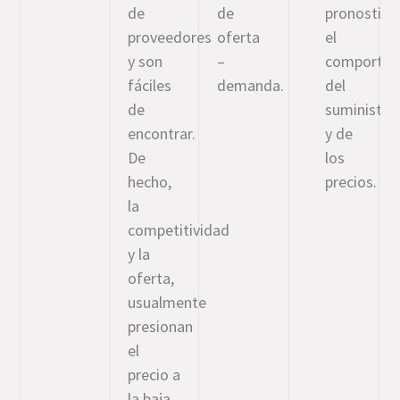
de
de
pronostica
proveedores
oferta
el
y son
–
comportam
fáciles
demanda.
del
de
suministro
encontrar.
y de
De
los
hecho,
precios.
la
competitividad
y la
oferta,
usualmente
presionan
el
precio a
la baja.