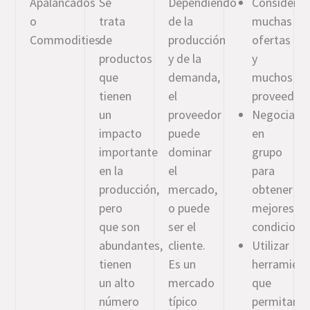
Apalancados
Se
Dependiendo
Considerar
o
trata
de la
muchas
Commodities
de
producción
ofertas
productos
y de la
y
que
demanda,
muchos
tienen
el
proveedore
un
proveedor
Negociar
impacto
puede
en
importante
dominar
grupo
en la
el
para
producción,
mercado,
obtener
pero
o puede
mejores
que son
ser el
condicione
abundantes,
cliente.
Utilizar
tienen
Es un
herramient
un alto
mercado
que
número
típico
permitan