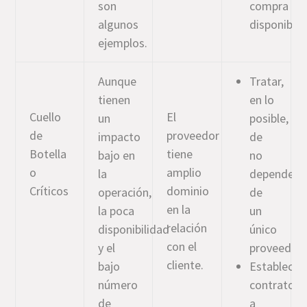
son
compra
algunos
disponibles
ejemplos.
Aunque
Tratar,
tienen
en lo
Cuello
El
un
posible,
de
proveedor
impacto
de
Botella
tiene
bajo en
no
o
amplio
la
depender
Críticos
dominio
operación,
de
en la
la poca
un
relación
disponibilidad
único
con el
y el
proveedor.
cliente.
bajo
Establecer
número
contratos
de
a