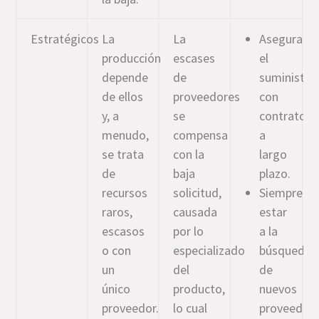
Estratégicos
La
La
Asegurar
producción
escases
el
depende
de
suministro
de ellos
proveedores
con
y, a
se
contratos
menudo,
compensa
a
se trata
con la
largo
de
baja
plazo.
recursos
solicitud,
Siempre
raros,
causada
estar
escasos
por lo
a la
o con
especializado
búsqueda
un
del
de
único
producto,
nuevos
proveedor.
lo cual
proveedore