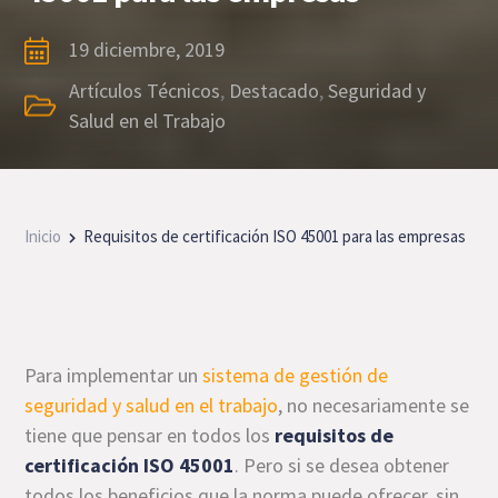
19 diciembre, 2019
Artículos Técnicos
,
Destacado
,
Seguridad y
Salud en el Trabajo
Inicio
Requisitos de certificación ISO 45001 para las empresas
Para implementar un
sistema de gestión de
seguridad y salud en el trabajo
, no necesariamente se
tiene que pensar en todos los
requisitos de
certificación ISO 45001
. Pero si se desea obtener
todos los beneficios que la norma puede ofrecer, sin