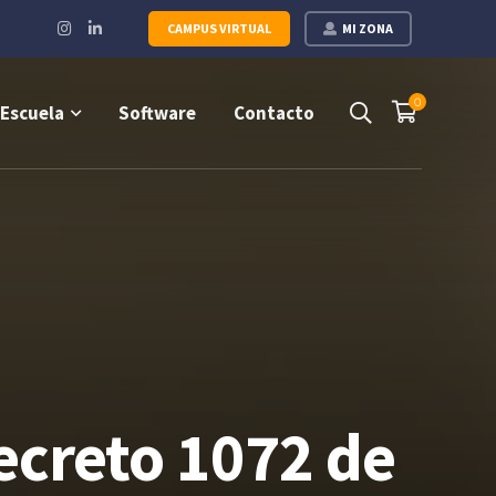
Instagram
LinkedIn
CAMPUS VIRTUAL
MI ZONA
Profile
Profile
0
Escuela
Software
Contacto
ecreto 1072 de