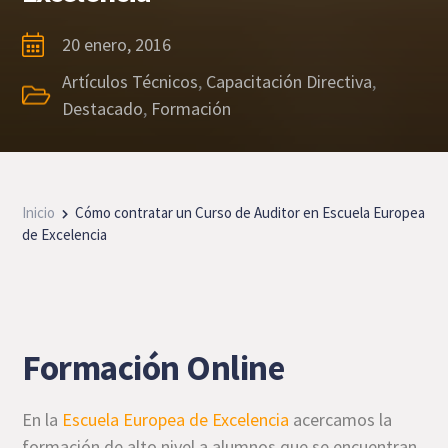
20 enero, 2016
Artículos Técnicos
,
Capacitación Directiva
,
Destacado
,
Formación
Inicio
Cómo contratar un Curso de Auditor en Escuela Europea
de Excelencia
Formación Online
En la
Escuela Europea de Excelencia
acercamos la
formación de alto nivel a alumnos que se encuentran