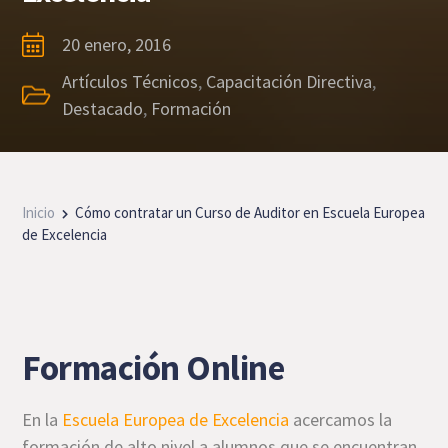
20 enero, 2016
Artículos Técnicos
,
Capacitación Directiva
,
Destacado
,
Formación
Inicio
Cómo contratar un Curso de Auditor en Escuela Europea
de Excelencia
Formación Online
En la
Escuela Europea de Excelencia
acercamos la
formación de alto nivel a alumnos que se encuentran