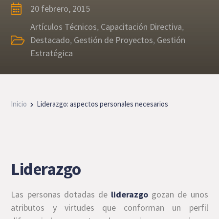
20 febrero, 2015
Artículos Técnicos
,
Capacitación Directiva
,
Destacado
,
Gestión de Proyectos
,
Gestión
Estratégica
Inicio
Liderazgo: aspectos personales necesarios
Liderazgo
Las personas dotadas de
liderazgo
gozan de unos
atributos y virtudes que conforman un perfil