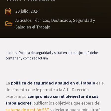
23 julio, 2024
Artículos Técnicos
,
Destacado
,
Seguridad y
Salud en el Trabajo
Inicio
Política de seguridad y salud en el trabajo: qué debe
contener y cómo redactarla
La
política de seguridad y salud en el trabajo
es el
documento que le permite a la Alta Dirección
expresar su
compromiso con el bienestar de sus
trabajadores
, publicar los objetivos que espera del
sistema de gestión SST
y declarar que suministrará