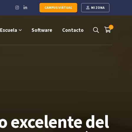
Instagram
LinkedIn
CAMPUS VIRTUAL
MI ZONA
Profile
Profile
0
Escuela
Software
Contacto
 excelente del