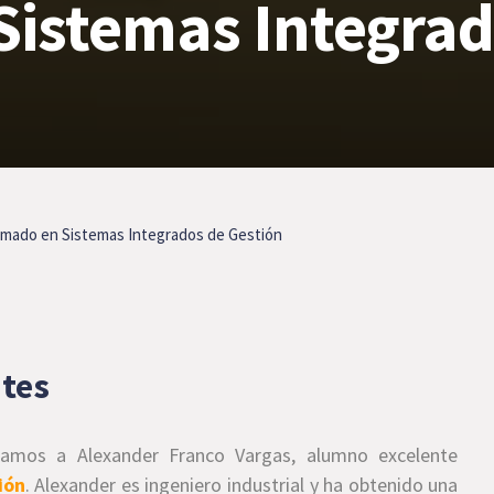
istemas Integrad
lomado en Sistemas Integrados de Gestión
ntes
tamos a Alexander Franco Vargas, alumno excelente
ión
. Alexander es ingeniero industrial y ha obtenido una