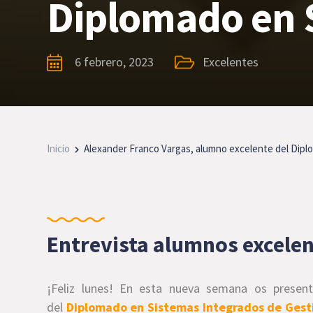
Diplomado en S
6 febrero, 2023
Excelentes
Inicio
Alexander Franco Vargas, alumno excelente del Dip
Entrevista alumnos excele
¡Feliz lunes! En esta nueva semana os presen
del
Diplomado en Sistemas Integrados de Gest