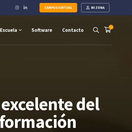
Instagram
LinkedIn
CAMPUS VIRTUAL
MI ZONA
Profile
Profile
0
Escuela
Software
Contacto
excelente del
nformación