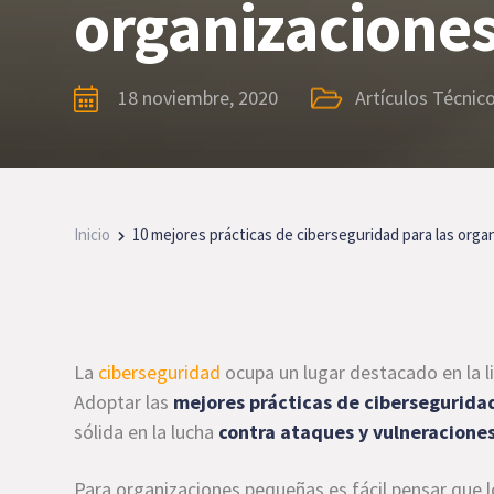
organizacione
18 noviembre, 2020
Artículos Técnic
Inicio
10 mejores prácticas de ciberseguridad para las orga
La
ciberseguridad
ocupa un lugar destacado en la l
Adoptar las
mejores prácticas de cibersegurida
sólida en la lucha
contra ataques y vulneracione
Para organizaciones pequeñas es fácil pensar que l