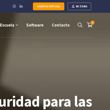
Instagram
LinkedIn
CAMPUS VIRTUAL
MI ZONA
Profile
Profile
0
Escuela
Software
Contacto
uridad para las