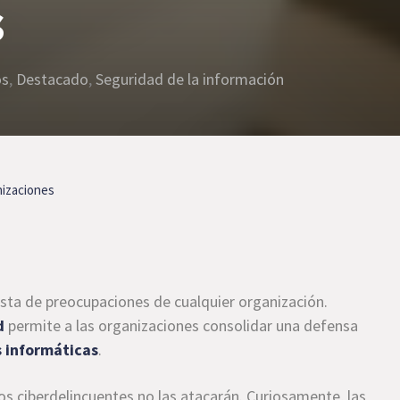
s
os
,
Destacado
,
Seguridad de la información
nizaciones
ista de preocupaciones de cualquier organización.
d
permite a las organizaciones consolidar una defensa
s informáticas
.
os ciberdelincuentes no las atacarán. Curiosamente, las