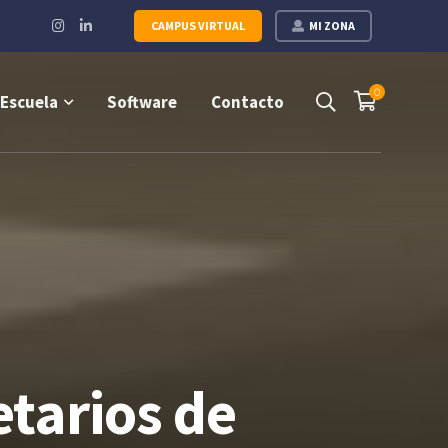
Instagram
LinkedIn
CAMPUS VIRTUAL
MI ZONA
Profile
Profile
0
Escuela
Software
Contacto
etarios de