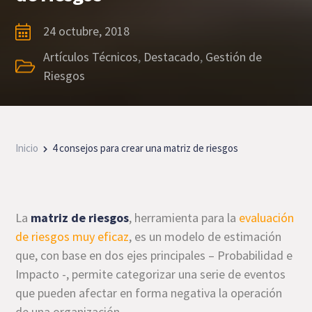
24 octubre, 2018
Artículos Técnicos
,
Destacado
,
Gestión de
Riesgos
Inicio
4 consejos para crear una matriz de riesgos
La
matriz de riesgos
, herramienta para la
evaluación
de riesgos muy eficaz
, es un modelo de estimación
que, con base en dos ejes principales – Probabilidad e
Impacto -, permite categorizar una serie de eventos
que pueden afectar en forma negativa la operación
de una organización.