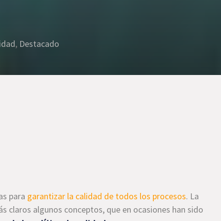
idad
,
Destacado
cas para
garantizar la calidad de todos los procesos
. La
ás claros algunos conceptos, que en ocasiones han sido