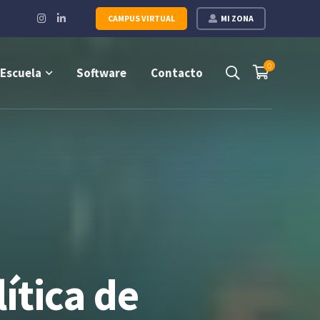
Instagram
LinkedIn
CAMPUS VIRTUAL
MI ZONA
Profile
Profile
0
Escuela
Software
Contacto
ítica de