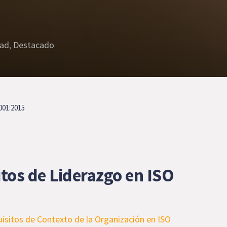
dad
,
Destacado
001:2015
tos de Liderazgo en ISO
isitos de Contexto de la Organización en ISO