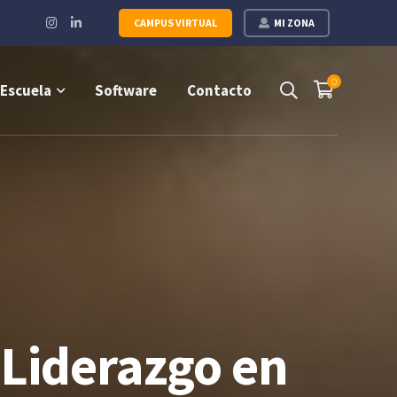
Instagram
LinkedIn
CAMPUS VIRTUAL
MI ZONA
Profile
Profile
0
Escuela
Software
Contacto
 Liderazgo en