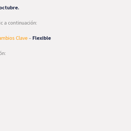
octubre.
ic a continuación:
Cambios Clave
–
Flexible
ón: