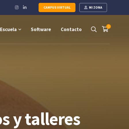
Instagram
LinkedIn
CAMPUS VIRTUAL
MI ZONA
Profile
Profile
0
Escuela
Software
Contacto
 y talleres