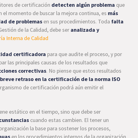
itores de certificación
detecten algún problema
que
 en el momento de buscar la mejora continua, es
más
idad de problemas
en sus procedimientos. Toda
falta
Gestión de la Calidad, debe ser
analizada y
ía Interna de Calidad
idad certificadora
para que audite el proceso, y por
ar las principales causas de los resultados que
cciones correctivas
. No piense que estos resultados
n
breve retraso en la certificación de la norma ISO
organismo de certificación podrá aún emitir el
ne estático en el tiempo, sino que debe ser
rcunstancias
cuando estas cambien. El tener un
organización la base para sostener los procesos,
nuas
en los procedimientos internos de la organización.