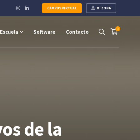
Instagram
LinkedIn
CAMPUS VIRTUAL
MI ZONA
Profile
Profile
0
Escuela
Software
Contacto
os de la