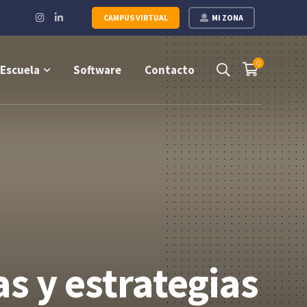
Instagram
LinkedIn
CAMPUS VIRTUAL
MI ZONA
Profile
Profile
0
Escuela
Software
Contacto
s y estrategias