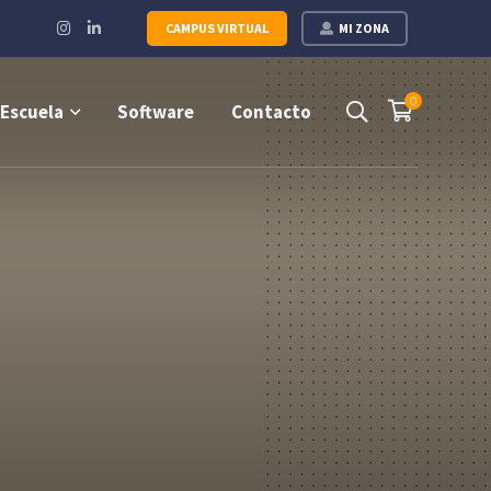
Instagram
LinkedIn
CAMPUS VIRTUAL
MI ZONA
Profile
Profile
0
Escuela
Software
Contacto