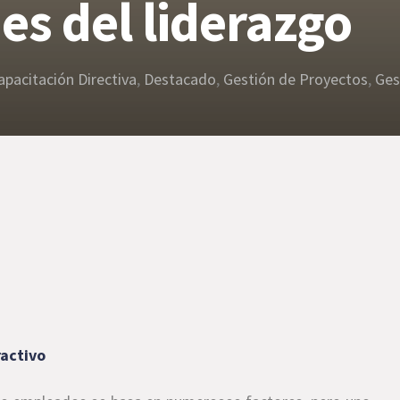
es del liderazgo
apacitación Directiva
,
Destacado
,
Gestión de Proyectos
,
Ges
ractivo