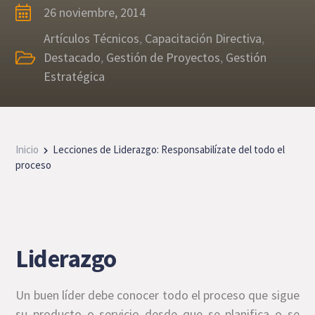
26 noviembre, 2014
Artículos Técnicos
,
Capacitación Directiva
,
Destacado
,
Gestión de Proyectos
,
Gestión
Estratégica
Inicio
Lecciones de Liderazgo: Responsabilízate del todo el
proceso
Liderazgo
Un buen líder debe conocer todo el proceso que sigue
su producto o servicio desde que se planifica o se