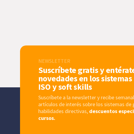
NEWSLETTER
Suscríbete gratis y entérat
novedades en los sistemas 
ISO y soft skills
Suscríbete a la newsletter y recibe sema
artículos de interés sobre los sistemas de 
habilidades directivas,
descuentos especi
cursos.