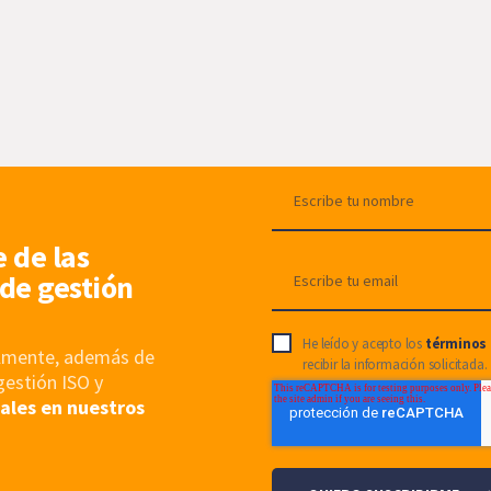
e de las
de gestión
He leído y acepto los
términos 
nalmente, además de
recibir la información solicitada.
gestión ISO y
ales en nuestros