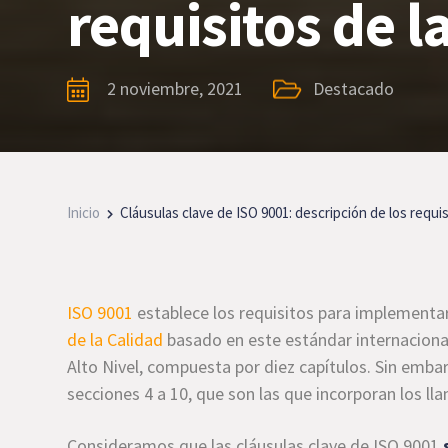
requisitos de 
2 noviembre, 2021
Destacado
Inicio
Cláusulas clave de ISO 9001: descripción de los requi
ISO 9001
establece los requisitos para implementar,
de la Calidad
basado en este estándar internacional
Alto Nivel, compuesta por diez capítulos. Sin emba
secciones 4 a 10, que son las que incorporan los l
Consideramos que las cláusulas clave de ISO 9001