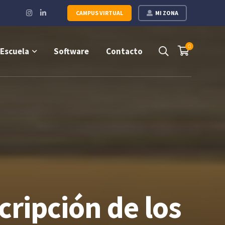
Instagram
LinkedIn
CAMPUS VIRTUAL
MI ZONA
Profile
Profile
0
Escuela
Software
Contacto
cripción de los