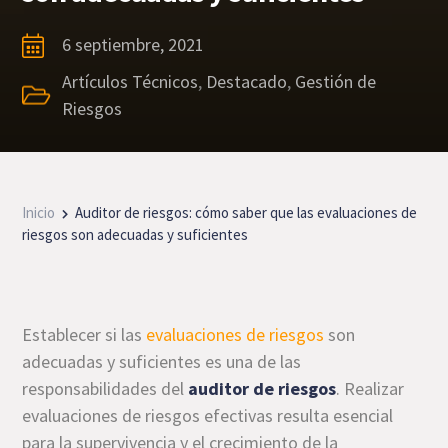
6 septiembre, 2021
Artículos Técnicos
,
Destacado
,
Gestión de
Riesgos
Inicio
Auditor de riesgos: cómo saber que las evaluaciones de
riesgos son adecuadas y suficientes
Establecer si las
evaluaciones de riesgos
son
adecuadas y suficientes es una de las
responsabilidades del
auditor de riesgos
. Realizar
evaluaciones de riesgos efectivas resulta esencial
para la supervivencia y el crecimiento de la