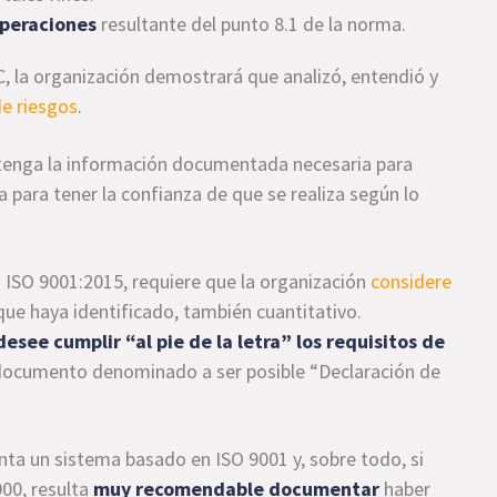
operaciones
resultante del punto 8.1 de la norma.
C, la organización demostrará que analizó, entendió y
de riesgos
.
ntenga la información documentada necesaria para
a para tener la confianza de que se realiza según lo
 ISO 9001:2015, requiere que la organización
considere
que haya identificado, también cuantitativo.
see cumplir “al pie de la letra” los requisitos de
documento denominado a ser posible “Declaración de
ta un sistema basado en ISO 9001 y, sobre todo, si
000, resulta
muy recomendable documentar
haber