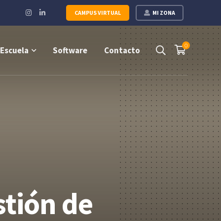
Instagram
LinkedIn
CAMPUS VIRTUAL
MI ZONA
Profile
Profile
0
Escuela
Software
Contacto
stión de