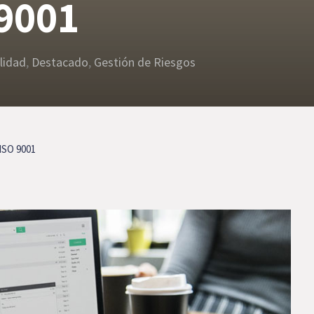
 9001
lidad
,
Destacado
,
Gestión de Riesgos
 ISO 9001