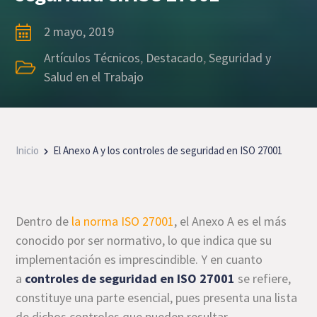
2 mayo, 2019
Artículos Técnicos
,
Destacado
,
Seguridad y
Salud en el Trabajo
Inicio
El Anexo A y los controles de seguridad en ISO 27001
Dentro de
la norma ISO 27001
, el Anexo A es el más
conocido por ser normativo, lo que indica que su
implementación es imprescindible. Y en cuanto
a
controles de seguridad en ISO 27001
se refiere,
constituye una parte esencial, pues presenta una lista
de dichos controles que pueden resultar