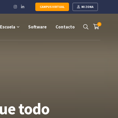
Instagram
LinkedIn
CAMPUS VIRTUAL
MI ZONA
Profile
Profile
0
Escuela
Software
Contacto
que todo