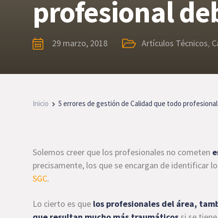
profesional deb
29 marzo, 2018
Artículos Técnicos
,
C
Inicio
5 errores de gestión de Calidad que todo profesional
Solemos creer que los profesionales no cometen
e
precisamente, los que se encargan de identificar l
SGC
.
Lo cierto es que
los profesionales del área, ta
que resultan mucho más traumáticos
si se tiene